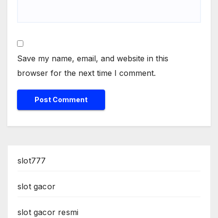
Save my name, email, and website in this
browser for the next time I comment.
slot777
slot gacor
slot gacor resmi