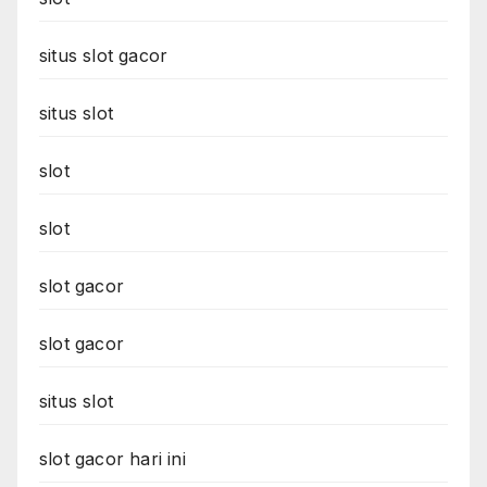
situs slot gacor
situs slot
slot
slot
slot gacor
slot gacor
situs slot
slot gacor hari ini