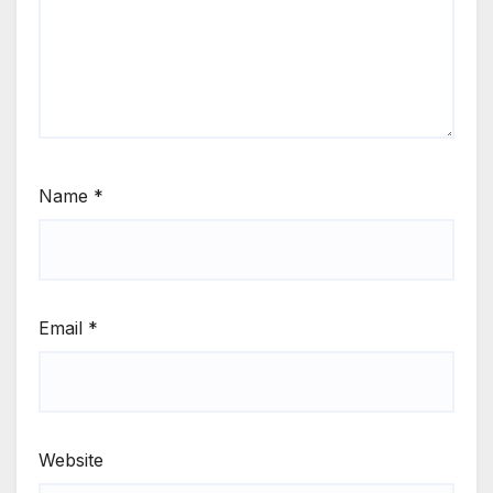
Name
*
Email
*
Website