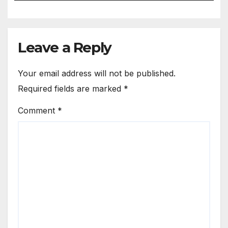
Leave a Reply
Your email address will not be published.
Required fields are marked
*
Comment
*