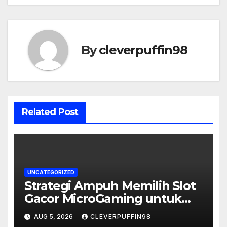
By
cleverpuffin98
Related Post
UNCATEGORIZED
Strategi Ampuh Memilih Slot
Gacor MicroGaming untuk
Meningkatkan Peluang
AUG 5, 2026
CLEVERPUFFIN98
Menang di Judi Online